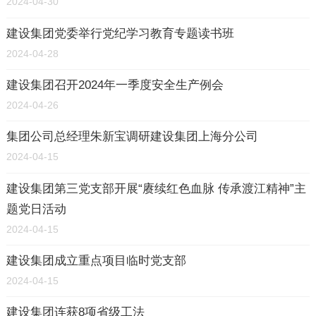
2024-04-30
建设集团党委举行党纪学习教育专题读书班
2024-04-28
建设集团召开2024年一季度安全生产例会
2024-04-26
集团公司总经理朱新宝调研建设集团上海分公司
2024-04-15
建设集团第三党支部开展“赓续红色血脉 传承渡江精神”主
题党日活动
2024-04-15
建设集团成立重点项目临时党支部
2024-04-15
建设集团连获8项省级工法