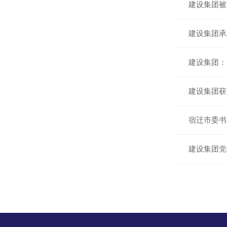
建设集团被
建设集团承
建设集团：
建设集团获
宿迁市委书
建设集团党