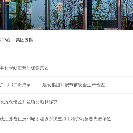
闻中心
>
集团要闻
>
事长宋勤波调研建设集团
关”，开好“新篇章” ——建设集团开展节前安全生产检查
物流仓储区开发项目顺利移交
获江苏省住房和城乡建设系统重点工程劳动竞赛先进单位