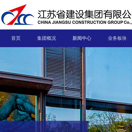
首页
集团概况
新闻中心
业务板块