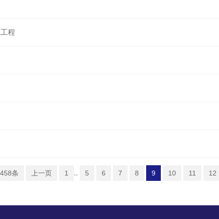
范工程
..
458条
上一页
1
5
6
7
8
9
10
11
12