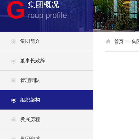
G
集团概况
roup profile
集团简介

首页
>>
集
董事长致辞
管理团队
组织架构
发展历程
集团资质