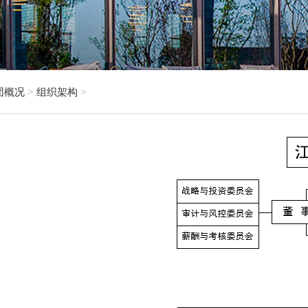
团概况
>
组织架构
>