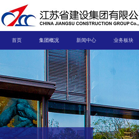
首页
集团概况
新闻中心
业务板块