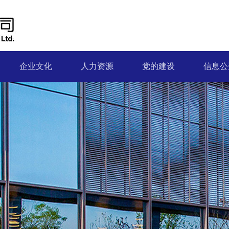
企业文化
人力资源
党的建设
信息公