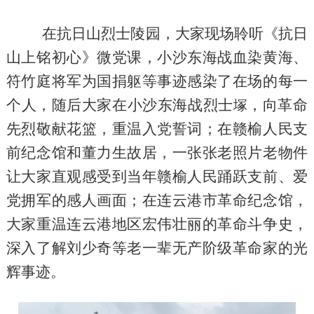
在抗日山烈士陵园，大家现场
聆听
《抗日
山上铭初心》微党课，小沙东海战血染黄海、
符竹庭将军为国捐躯等事迹感染了在场的每一
个人，随后大家在小沙东海战烈士
，向革命
塚
先烈敬献花篮，重温入党誓词；在赣榆人民支
前纪念馆
和
董力生故居，一张张老照片老物件
让大家直观感受到当年赣榆人民踊跃支前、爱
党拥军的感人画面；在连云港市革命纪念馆，
大家重温连云港地区宏伟壮丽的革命斗争史，
深入了解刘少奇等老一辈无产阶级革命家的光
辉事迹。