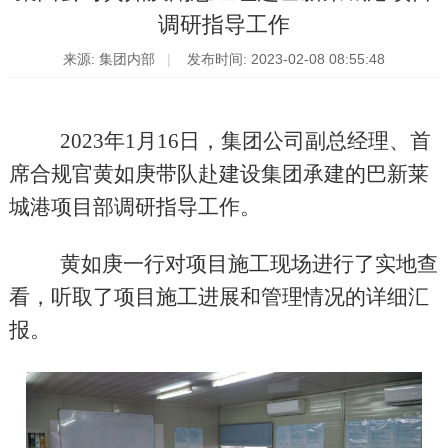
调研指导工作
来源: 集团内部
发布时间: 2023-02-08 08:55:48
2023年1月16日，集团公司
副总经理、首
席合规官黄如
庚带
队
赴
建设集团
承建的巴新莱
城港项目部调研指导工作。
黄如庚一行对项目施工现场进行了
实地
查
看，听取了项目施工进展和管理情况的详细汇
报。