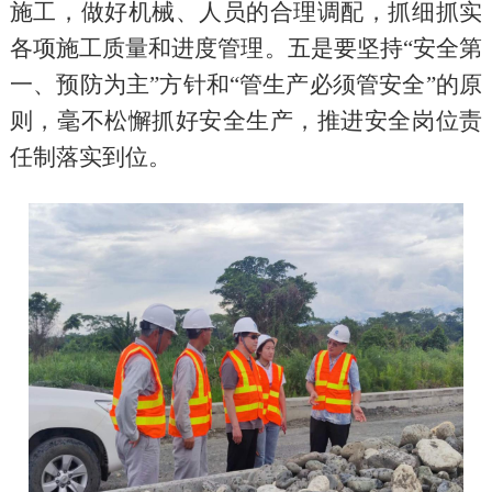
施工，做好机械、人员的合理调配，抓细抓实
各项施工质量和进度管理。五是
要
坚持
“安全第
一、预防为主”方针和“管生产必须管安全”的原
则，毫不松懈抓好安全生产，
推进
安全岗位责
任制
落实
到位。