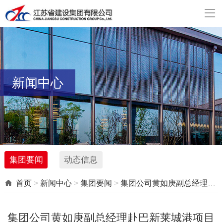

新闻中心
集团要闻
动态信息

首页
>
新闻中心
>
集团要闻
>
集团公司黄如庚副总经理赴巴新莱城港项目调研指导工作
集团公司黄如庚副总经理赴巴新莱城港项目