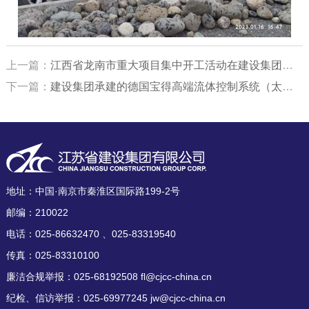
上一篇：
江西省龙南市重大项目集中开工活动在建设集团赣州天奇项目现场举行
下一篇：
建设集团承建的德国宝得高端流体控制系统（太仓）新建工厂项目正式启用
地址：中国·南京市秦淮区国际路199-2号
邮编：210022
电话：025-86632470 、025-83319540
传真：025-83310100
廉洁合规举报：025-68192508 fl@cjcc-china.cn
纪检、信访举报：025-69977245 jw@cjcc-china.cn