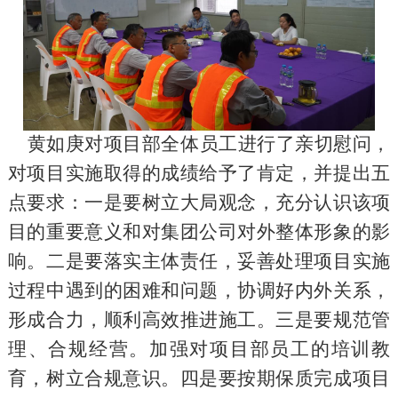
黄如庚
对项目部全体员工进行了亲切慰问，
对项目实施取得的
成绩
给予了肯定，并提出
五
点
要求：一是要树立大局
观念
，充分认识
该
项
目的重要意义和对集团
公司
对外整体形象的影
响。二是要落实主体责任，妥善处理项目实施
过程中遇到的困难和问题，协调好内外关系，
形成合力，顺利高效推进
施工
。三是要规范管
理、合规经营。加强对项目部员工的培训教
育，树立合规意识。四是要按期
保
质完成项目