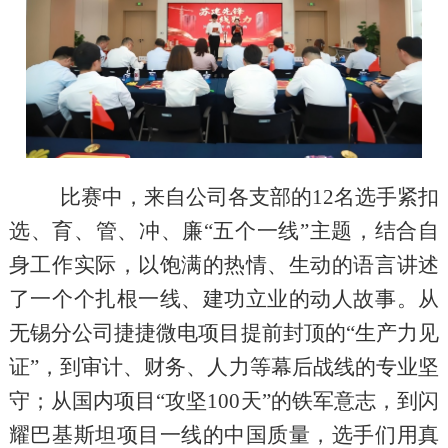
比赛中，来自公司各支部的
12名选手紧扣
选、育、管、冲、廉“五个一线”主题，结合自
身工作实际，以饱满的热情、生动的语言讲述
了一个个扎根一线、建功立业的动人故事。从
无锡分公司捷捷微电项目提前封顶的“生产力见
证”，到审计、财务、人力等幕后战线的专业坚
守；从国内项目“攻坚100天”的铁军意志，到闪
耀巴基斯坦项目一线的中国质量，选手们用真