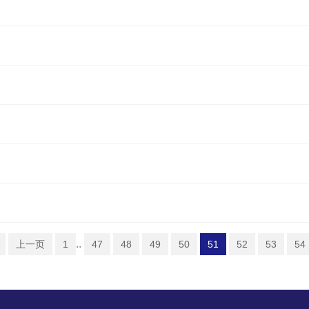
..
上一页
1
47
48
49
50
51
52
53
54