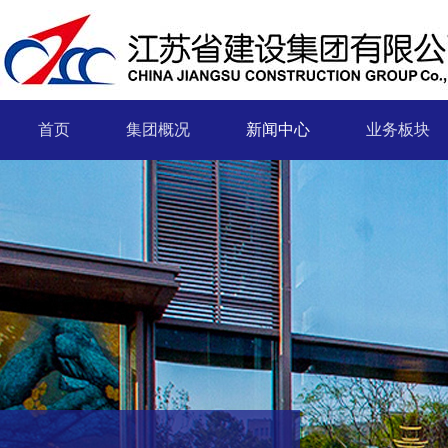
首页
集团概况
新闻中心
业务板块