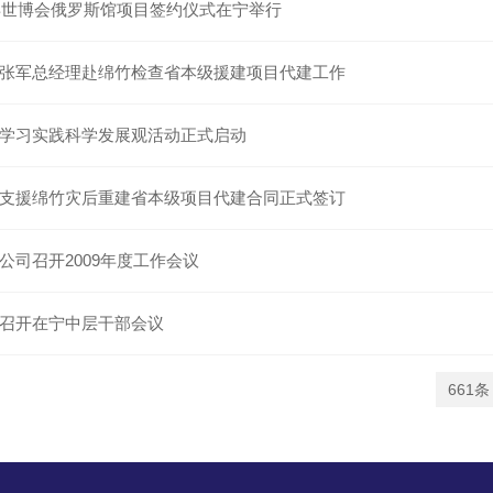
0年世博会俄罗斯馆项目签约仪式在宁举行
张军总经理赴绵竹检查省本级援建项目代建工作
学习实践科学发展观活动正式启动
支援绵竹灾后重建省本级项目代建合同正式签订
公司召开2009年度工作会议
召开在宁中层干部会议
661条