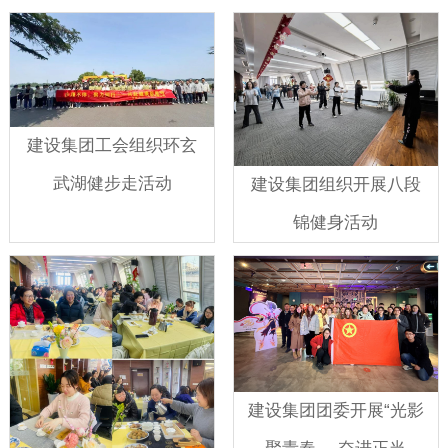
建设集团工会组织环玄
武湖健步走活动
建设集团组织开展八段
锦健身活动
建设集团团委开展“光影