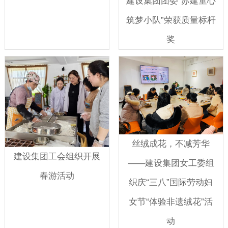
建设集团团委“苏建童心
筑梦小队”荣获质量标杆
奖
丝绒成花，不减芳华
建设集团工会组织开展
——建设集团女工委组
春游活动
织庆“三八”国际劳动妇
女节“体验非遗绒花”活
动