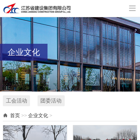

企业文化
工会活动
团委活动

首页
>>
企业文化
>