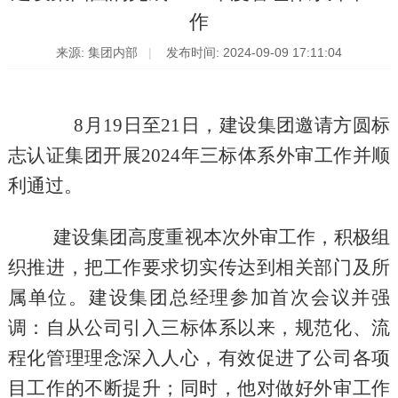
作
来源: 集团内部
发布时间: 2024-09-09 17:11:04
8
月
19
日至
21
日，建设集团邀请方圆标
志认证集团开展
2024
年三标体系外审工作并顺
利通过。
建设集团高度重视
本
次外审工作，积极组
织
推进
，把工作要求切实传达到相关部门及
所
属
单位。建设集团总经理
参加
首次
会议并
强
调
：
自从公司引入三
标
体系以来，规范化、流
程化管理理念深入人心，有效促进了公司各项
目工作的
不断提升
；同时，他对做好外审工作