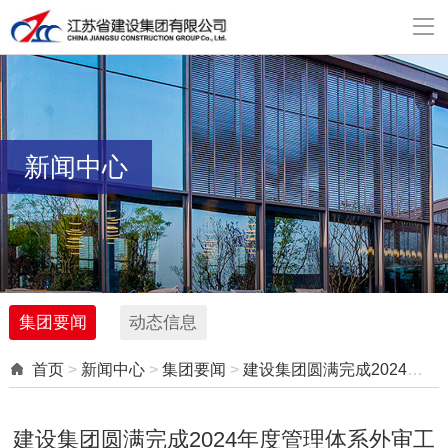

新闻中心
集团要闻
动态信息

首页
>
新闻中心
>
集团要闻
>
建设集团圆满完成2024年度管理体系外审工作
建设集团圆满完成2024年度管理体系外审工