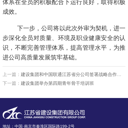
体系在全员的积极配合下运行良好，取得积极
成效。
下一步
，公司将以此次外审为契机，进一
步深化全员对质量、环境及职业健康安全的认
识，不断完善管理体系，提高管理水平，为推
进公司
高质量发展筑牢
基础。
上一篇：
建设集团和中国联通江苏省分公司签署战略合作协议
下一篇：
建设集团举办第四期青年骨干培训班
地址：中国·南京市秦淮区国际路199-2号