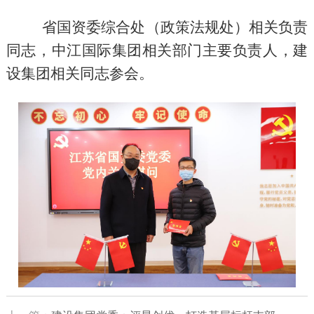
省国资委综合处（政策法规处）相关负责
同志
，中江国际
集团相关部门
主要负责人，建
设集团相关同志
参
会
。