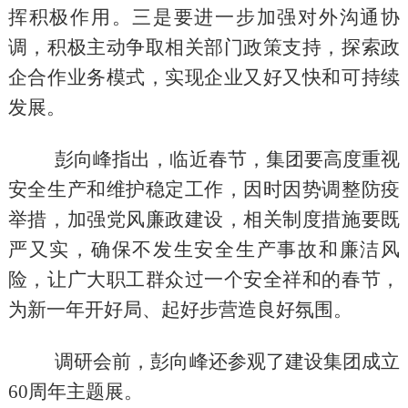
挥积极作用。三是要进一步加强对外
沟通协
调
，积极主动争取相关部门政策支持，探索政
企合作业务模式，实现企业又好又快和可持续
发展。
彭向峰指出，临近春节，集团要高度重视
安全生产和维
护
稳
定
工作，因时因势调整防疫
举措，加强党风廉政建设，相关制度措施要既
严又实，确保不发生安全生产事故和廉洁风
险，让广大职工群众过一个安全祥和的春节，
为新一年开好局、起好步营造良好氛围。
调研会前，彭向峰还参观了建设集团成立
6
0
周年主题展。