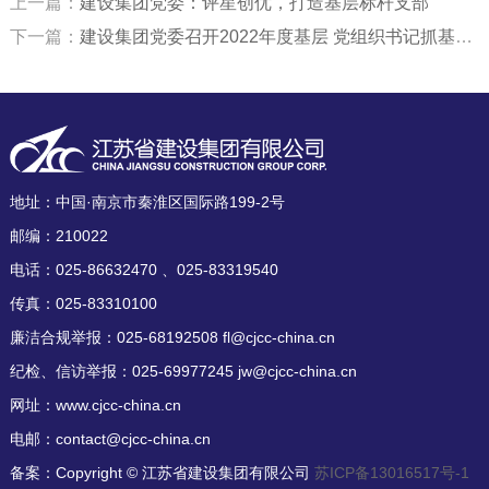
上一篇：
建设集团党委：评星创优，打造基层标杆支部
下一篇：
建设集团党委召开2022年度基层 党组织书记抓基层党建工作述职评议会
地址：中国·南京市秦淮区国际路199-2号
邮编：210022
电话：025-86632470 、025-83319540
传真：025-83310100
廉洁合规举报：025-68192508 fl@cjcc-china.cn
纪检、信访举报：025-69977245 jw@cjcc-china.cn
网址：www.cjcc-china.cn
电邮：contact@cjcc-china.cn
备案：Copyright © 江苏省建设集团有限公司
苏ICP备13016517号-1