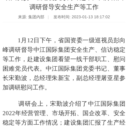
调研督导安全生产等工作
来源: 集团内部
发布时间: 2023-01-13 18:17:02
1月1
2
日下午，省国资委一级巡视员彭向
峰调研
督导
中江国际集团
安全生产、信访稳定
等工作
，赴
建设集团看望一线干部职工、慰问
困难党员
代表
。
中江国际
集团党委书记、董事
长宋勤波，总经理朱新宝，副总经理屠亚星
参
加调研慰问工作。
调研会上，宋勤波介绍了
中江国际
集团
2
022
年经营管理、市场开拓、国企改革、安全
稳定等方面工作情况；
建设集团
汇报了生产经