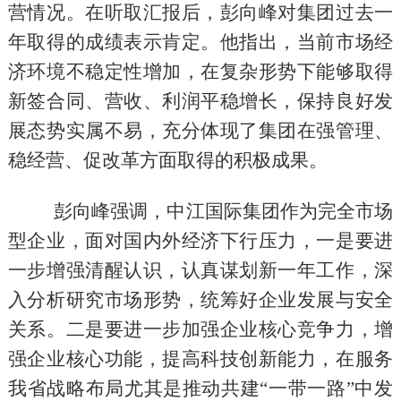
营情况。在听取汇报后，彭向峰对集团过去一
年取得的成绩表示肯定。他指出，当前市场经
济环境不稳定性增加，在复杂形势下能够取得
新签合同、营收、利润平稳增长，保持良好发
展态势实属不易，充分体现了集团在强管理、
稳经营、促改革方面取得的积极成果。
彭向峰强调，中江国际集团作为完全市场
型企业，面对国内外经济下行压力，一是要进
一步增强清醒认识，认真谋划新一年工作，深
入分析研究市场形势，统筹好企业发展与安全
关系。二是要进一步加强企业核心竞争力，增
强企业核心功能，提高科技创新能力，在服务
我省战略布局尤其是
推动
共建
“一带一路”中发