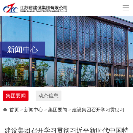

新闻中心
集团要闻
动态信息

首页
>
新闻中心
>
集团要闻
>
建设集团召开学习贯彻习近平新时代中国特色社会主义思想主题教育动员会议
建设集团召开学习贯彻习近平新时代中国特