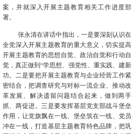
案，并就深入开展主题教育相关工作进度部
署。
张永清在讲话中指出，
一是
要深刻认识在
全党深入开展主题教育的重大意义，切实提高
开展主题教育的思想自觉、政治自觉和行动自
觉，真正做到
“学思想、强党性、重实践、建新
功。
二是
要把开展主题教育与企业经营工作紧
密结合，把调查研究与对标一流企业、推动改
革发展、解决遗留问题结合起来，做到两手
抓、两促进。
三是
要发挥基层党支部战斗堡垒
作用，让党旗飘在一线、堡垒筑在一线、党员
冲在一线，打造基层主题教育特色品牌，把巩