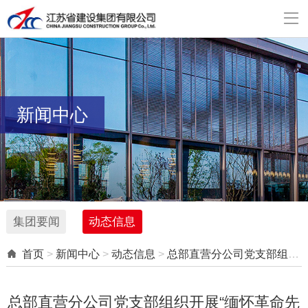

新闻中心
集团要闻
动态信息

首页
>
新闻中心
>
动态信息
>
总部直营分公司党支部组织开展“缅怀革命先烈，弘扬革命精神” 主题党日活动
总部直营分公司党支部组织开展“缅怀革命先