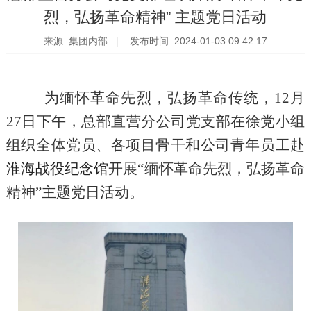
烈，弘扬革命精神” 主题党日活动
来源: 集团内部
发布时间: 2024-01-03 09:42:17
为缅怀革命先烈
，
弘扬革命传统
，
12
月
27
日下午，总部直营分公司党支部
在徐党小组
组织
全体党员、
各项目骨干和公司青年员工
赴
淮海战役纪念馆
开展
“
缅怀革命先烈，弘扬革命
精神
”
主题党日活动
。