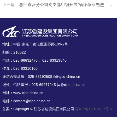
下一篇：
总部直营分公司党支部组织开展“缅怀革命先烈，弘扬革命精神” 主题党日活动
地址：中国·南京市秦淮区国际路199-2号
邮编：210022
电话：025-86632470 、025-83319540
传真：025-83310100
廉洁合规举报：025-68192508 fl@cjcc-china.cn
纪检、信访举报：025-69977245 jw@cjcc-china.cn
网址：www.cjcc-china.cn
电邮：contact@cjcc-china.cn
备案：Copyright © 江苏省建设集团有限公司
苏ICP备13016517号-1