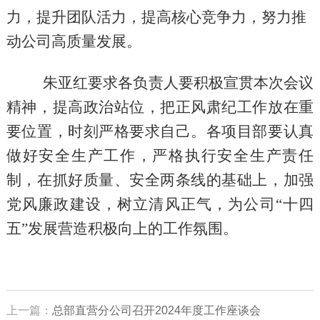
力，提升团队活力，提高核心竞争力，努力推
动公司高质量发展。
朱亚红要求各负责人要积极宣贯本次会议
精神，提高政治站位，把正风肃纪工作放在重
要位置，时刻严格要求自己。各项目部要认真
做好安全生产工作，严格执行安全生产责任
制，在抓好质量、安全两条线的基础上，加强
党风廉政建设，树立清风正气，为公司
“十四
五”发展营造积极向上的工作氛围。
上一篇：
总部直营分公司召开2024年度工作座谈会